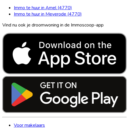
Immo te huur in Amel (4770)
Immo te huur in Meyerode (4770)
Vind nu ook je droomwoning in de Immoscoop-app
Voor makelaars