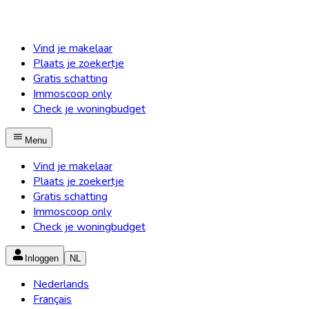
Vind je makelaar
Plaats je zoekertje
Gratis schatting
Immoscoop only
Check je woningbudget
Menu
Vind je makelaar
Plaats je zoekertje
Gratis schatting
Immoscoop only
Check je woningbudget
Inloggen
NL
Nederlands
Français