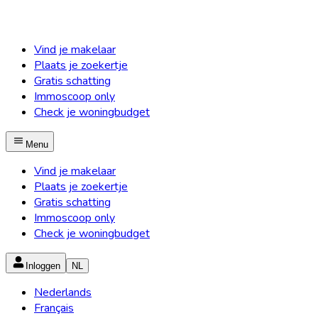
Vind je makelaar
Plaats je zoekertje
Gratis schatting
Immoscoop only
Check je woningbudget
Menu
Vind je makelaar
Plaats je zoekertje
Gratis schatting
Immoscoop only
Check je woningbudget
Inloggen
NL
Nederlands
Français