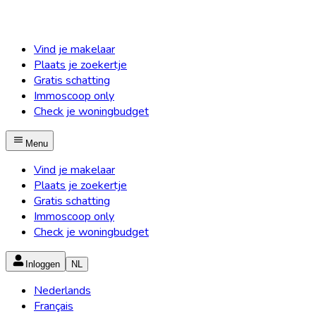
Vind je makelaar
Plaats je zoekertje
Gratis schatting
Immoscoop only
Check je woningbudget
Menu
Vind je makelaar
Plaats je zoekertje
Gratis schatting
Immoscoop only
Check je woningbudget
Inloggen
NL
Nederlands
Français