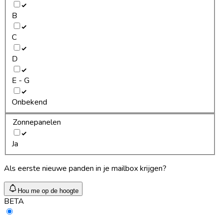
B
C
D
E - G
Onbekend
Zonnepanelen
Ja
Als eerste nieuwe panden in je mailbox krijgen?
Hou me op de hoogte
BETA