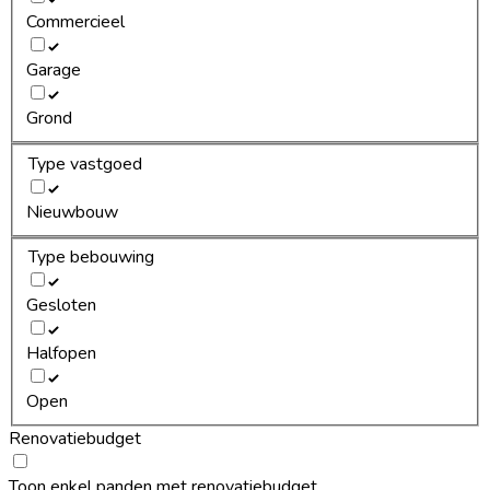
Commercieel
Garage
Grond
Type vastgoed
Nieuwbouw
Type bebouwing
Gesloten
Halfopen
Open
Renovatiebudget
Toon enkel panden met renovatiebudget