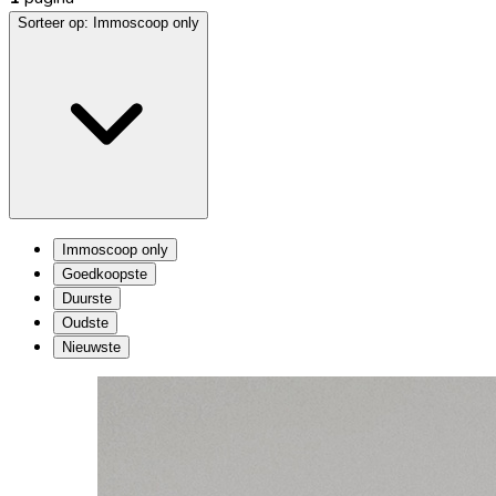
Sorteer op:
Immoscoop only
Immoscoop only
Goedkoopste
Duurste
Oudste
Nieuwste