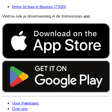
Immo te huur in Boussu (7300)
Vind nu ook je droomwoning in de Immoscoop-app
Voor makelaars
Over ons