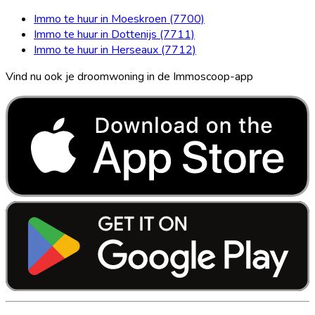
Immo te huur in Moeskroen (7700)
Immo te huur in Dottenijs (7711)
Immo te huur in Herseaux (7712)
Vind nu ook je droomwoning in de Immoscoop-app