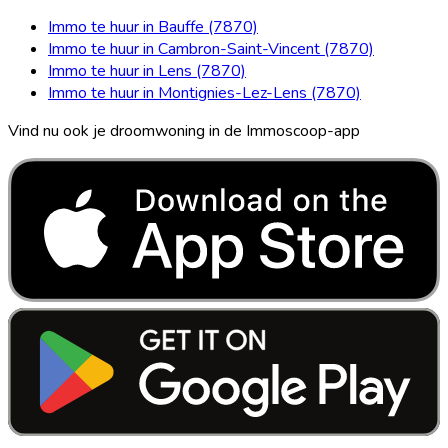
Immo te huur in Bauffe (7870)
Immo te huur in Cambron-Saint-Vincent (7870)
Immo te huur in Lens (7870)
Immo te huur in Montignies-Lez-Lens (7870)
Vind nu ook je droomwoning in de Immoscoop-app