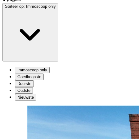
Sorteer op:
Immoscoop only
Immoscoop only
Goedkoopste
Duurste
Oudste
Nieuwste