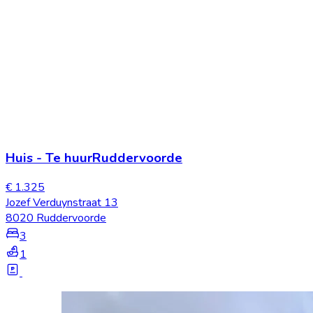
Huis
-
Te huur
Ruddervoorde
€ 1.325
Jozef Verduynstraat 13
8020 Ruddervoorde
3
1