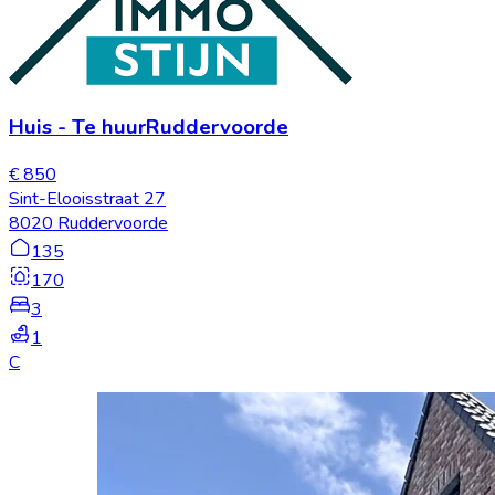
Huis
-
Te huur
Ruddervoorde
€ 850
Sint-Elooisstraat 27
8020 Ruddervoorde
135
170
3
1
C