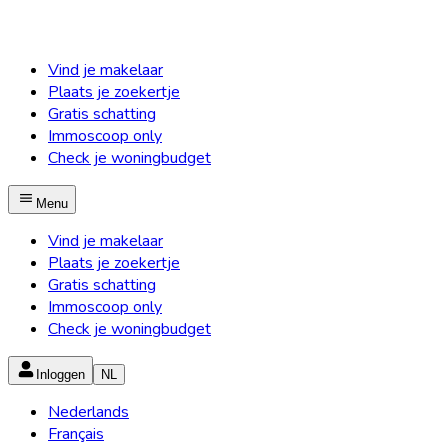
Vind je makelaar
Plaats je zoekertje
Gratis schatting
Immoscoop only
Check je woningbudget
Menu
Vind je makelaar
Plaats je zoekertje
Gratis schatting
Immoscoop only
Check je woningbudget
Inloggen
NL
Nederlands
Français