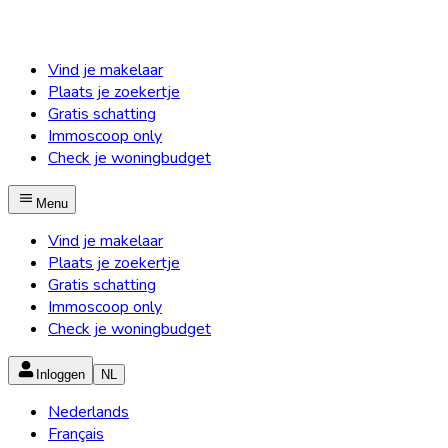
Vind je makelaar
Plaats je zoekertje
Gratis schatting
Immoscoop only
Check je woningbudget
Menu
Vind je makelaar
Plaats je zoekertje
Gratis schatting
Immoscoop only
Check je woningbudget
Inloggen
NL
Nederlands
Français