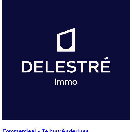
Commercieel
-
Te huur
Anderlues