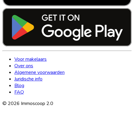
Voor makelaars
Over ons
Algemene voorwaarden
Juridische info
Blog
FAQ
©
2026
Immoscoop 2.0