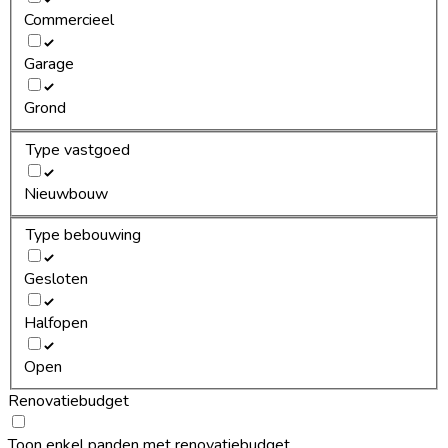
Commercieel
Garage
Grond
Type vastgoed
Nieuwbouw
Type bebouwing
Gesloten
Halfopen
Open
Renovatiebudget
Toon enkel panden met renovatiebudget