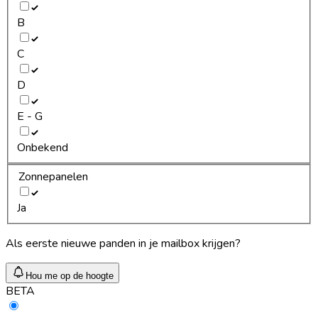
B
C
D
E - G
Onbekend
Zonnepanelen
Ja
Als eerste nieuwe panden in je mailbox krijgen?
Hou me op de hoogte
BETA