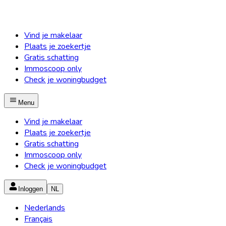
Vind je makelaar
Plaats je zoekertje
Gratis schatting
Immoscoop only
Check je woningbudget
Menu
Vind je makelaar
Plaats je zoekertje
Gratis schatting
Immoscoop only
Check je woningbudget
Inloggen
NL
Nederlands
Français