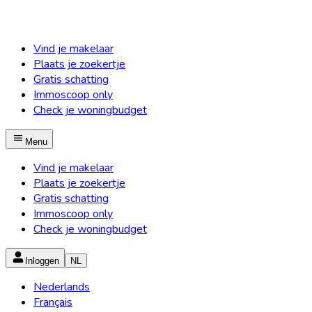
Vind je makelaar
Plaats je zoekertje
Gratis schatting
Immoscoop only
Check je woningbudget
Menu
Vind je makelaar
Plaats je zoekertje
Gratis schatting
Immoscoop only
Check je woningbudget
Inloggen
NL
Nederlands
Français