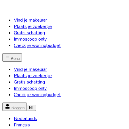
Vind je makelaar
Plaats je zoekertje
Gratis schatting
Immoscoop only
Check je woningbudget
Menu
Vind je makelaar
Plaats je zoekertje
Gratis schatting
Immoscoop only
Check je woningbudget
Inloggen
NL
Nederlands
Français