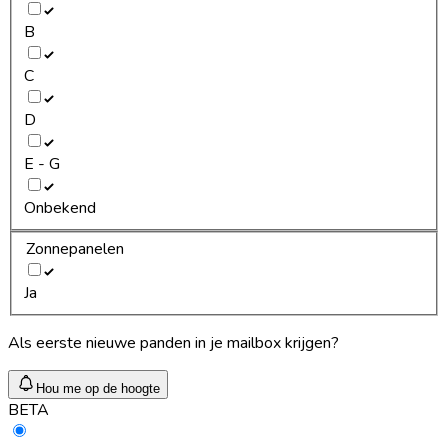
B
C
D
E - G
Onbekend
Zonnepanelen
Ja
Als eerste nieuwe panden in je mailbox krijgen?
Hou me op de hoogte
BETA