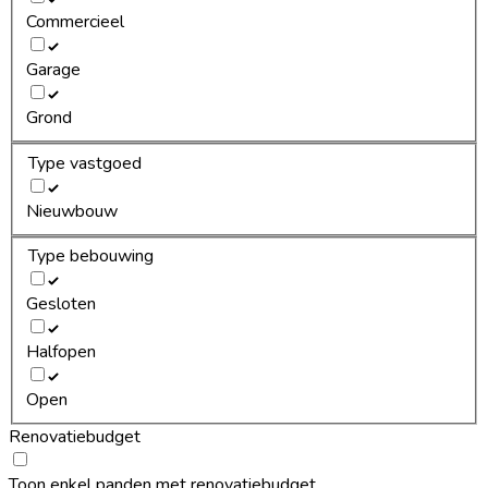
Commercieel
Garage
Grond
Type vastgoed
Nieuwbouw
Type bebouwing
Gesloten
Halfopen
Open
Renovatiebudget
Toon enkel panden met renovatiebudget