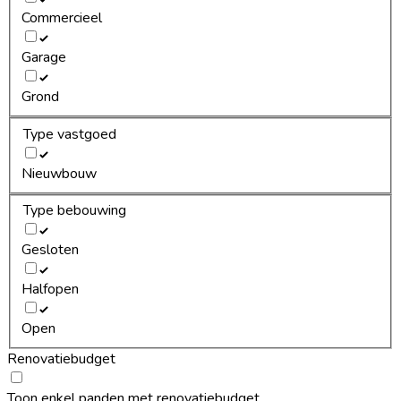
Commercieel
Garage
Grond
Type vastgoed
Nieuwbouw
Type bebouwing
Gesloten
Halfopen
Open
Renovatiebudget
Toon enkel panden met renovatiebudget