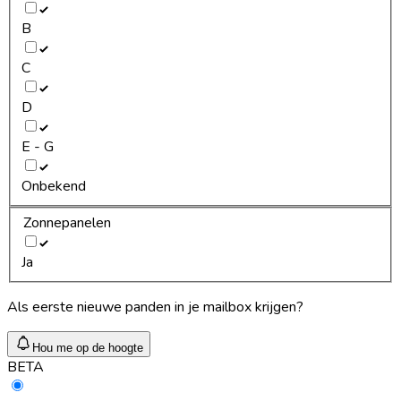
B
C
D
E - G
Onbekend
Zonnepanelen
Ja
Als eerste nieuwe panden in je mailbox krijgen?
Hou me op de hoogte
BETA