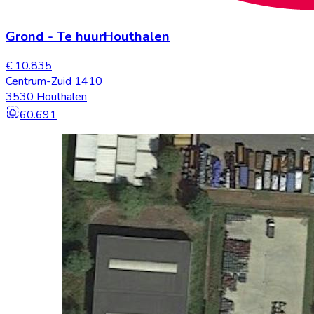
Grond
-
Te huur
Houthalen
€ 10.835
Centrum-Zuid 1410
3530 Houthalen
60.691