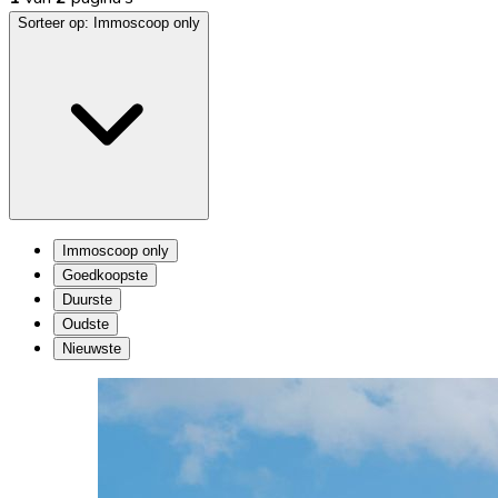
Sorteer op:
Immoscoop only
Immoscoop only
Goedkoopste
Duurste
Oudste
Nieuwste