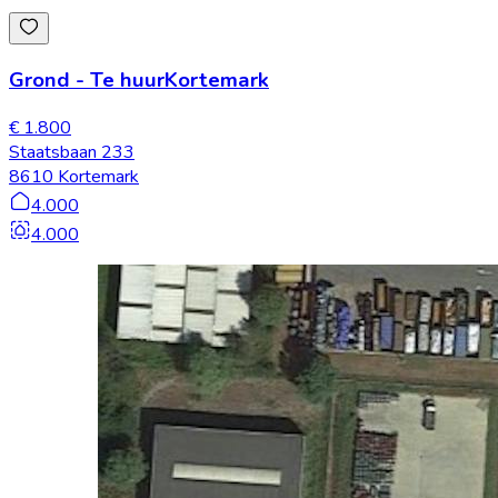
Grond
-
Te huur
Kortemark
€ 1.800
Staatsbaan 233
8610 Kortemark
4.000
4.000