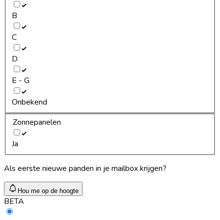
B
C
D
E - G
Onbekend
Zonnepanelen
Ja
Als eerste nieuwe panden in je mailbox krijgen?
Hou me op de hoogte
BETA