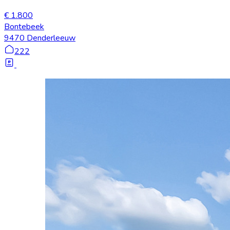
€ 1.800
Bontebeek
9470 Denderleeuw
222