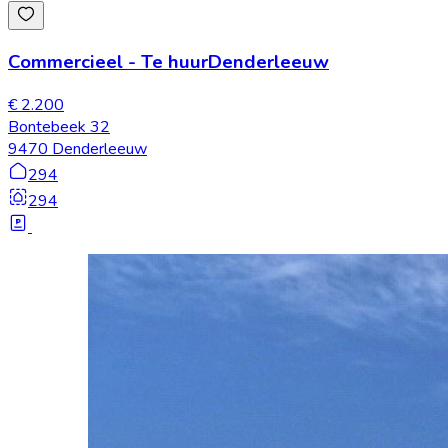
Commercieel
-
Te huur
Denderleeuw
€ 2.200
Bontebeek 32
9470 Denderleeuw
294
294