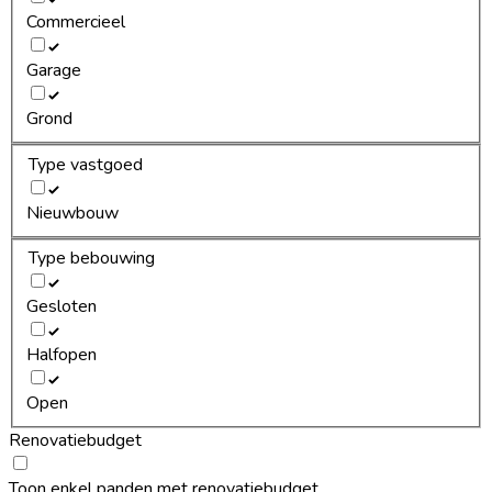
Commercieel
Garage
Grond
Type vastgoed
Nieuwbouw
Type bebouwing
Gesloten
Halfopen
Open
Renovatiebudget
Toon enkel panden met renovatiebudget