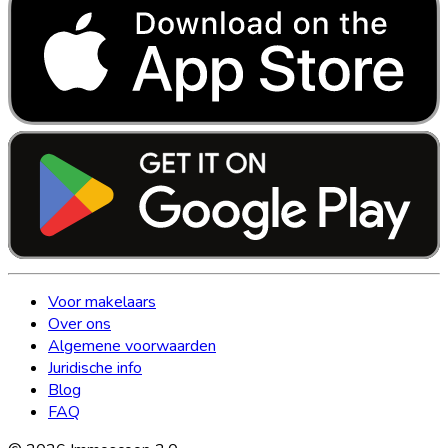
Voor makelaars
Over ons
Algemene voorwaarden
Juridische info
Blog
FAQ