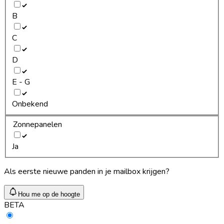
B
C
D
E - G
Onbekend
Zonnepanelen
Ja
Als eerste nieuwe panden in je mailbox krijgen?
Hou me op de hoogte
BETA