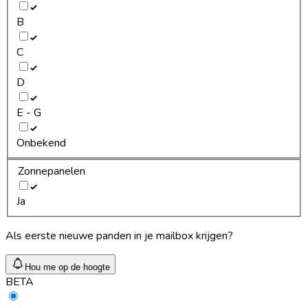
B
C
D
E - G
Onbekend
Zonnepanelen
Ja
Als eerste nieuwe panden in je mailbox krijgen?
Hou me op de hoogte
BETA