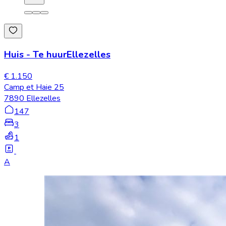
Huis
-
Te huur
Ellezelles
€ 1.150
Camp et Haie 25
7890 Ellezelles
147
3
1
A