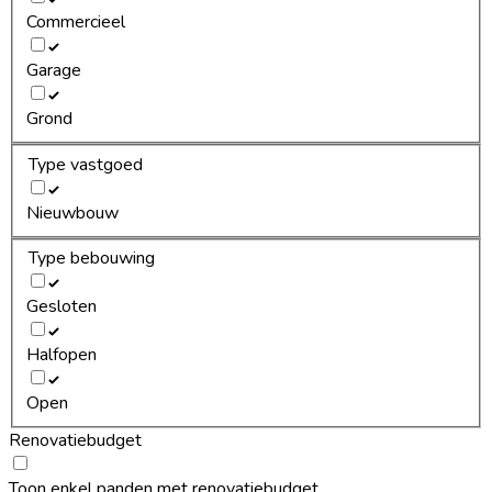
Commercieel
Garage
Grond
Type vastgoed
Nieuwbouw
Type bebouwing
Gesloten
Halfopen
Open
Renovatiebudget
Toon enkel panden met renovatiebudget