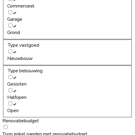
Commercieel
Garage
Grond
Type vastgoed
Nieuwbouw
Type bebouwing
Gesloten
Halfopen
Open
Renovatiebudget
Toon enkel panden met renovatiebudget