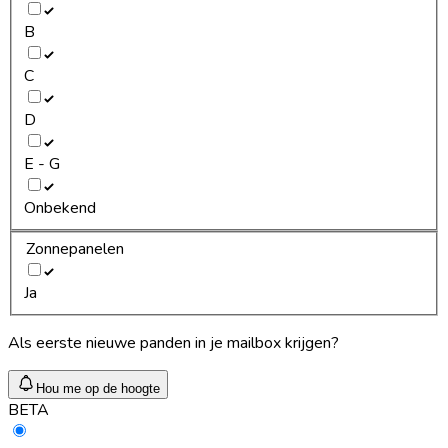
B
C
D
E - G
Onbekend
Zonnepanelen
Ja
Als eerste nieuwe panden in je mailbox krijgen?
Hou me op de hoogte
BETA