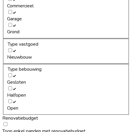
Commercieel
Garage
Grond
Type vastgoed
Nieuwbouw
Type bebouwing
Gesloten
Halfopen
Open
Renovatiebudget
Toon enkel panden met renovatiebudget