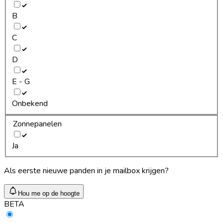
B
C
D
E - G
Onbekend
Zonnepanelen
Ja
Als eerste nieuwe panden in je mailbox krijgen?
Hou me op de hoogte
BETA