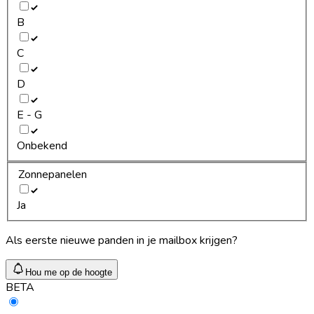
B
C
D
E - G
Onbekend
Zonnepanelen
Ja
Als eerste nieuwe panden in je mailbox krijgen?
Hou me op de hoogte
BETA