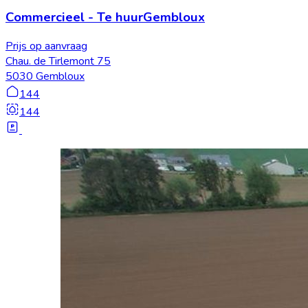
Commercieel
-
Te huur
Gembloux
Prijs op aanvraag
Chau. de Tirlemont 75
5030 Gembloux
144
144