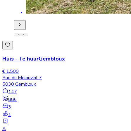
Huis
-
Te huur
Gembloux
€ 1.500
Rue du Molauvint 7
5030 Gembloux
147
886
3
1
A