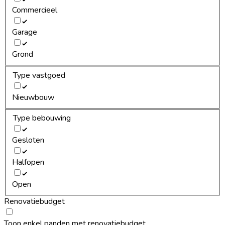
Commercieel
Garage
Grond
Type vastgoed
Nieuwbouw
Type bebouwing
Gesloten
Halfopen
Open
Renovatiebudget
Toon enkel panden met renovatiebudget