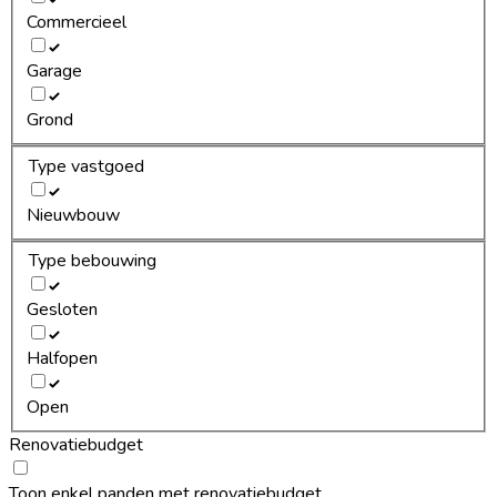
Commercieel
Garage
Grond
Type vastgoed
Nieuwbouw
Type bebouwing
Gesloten
Halfopen
Open
Renovatiebudget
Toon enkel panden met renovatiebudget