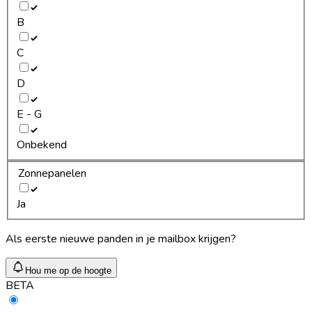
B
C
D
E - G
Onbekend
Zonnepanelen
Ja
Als eerste nieuwe panden in je mailbox krijgen?
Hou me op de hoogte
BETA