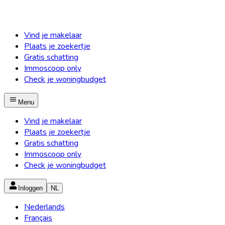
Vind je makelaar
Plaats je zoekertje
Gratis schatting
Immoscoop only
Check je woningbudget
Menu
Vind je makelaar
Plaats je zoekertje
Gratis schatting
Immoscoop only
Check je woningbudget
Inloggen
NL
Nederlands
Français