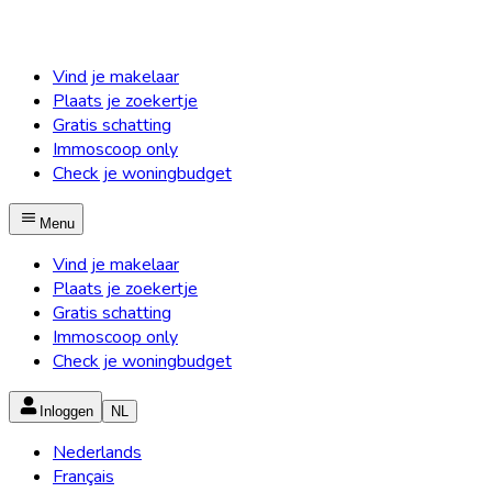
Vind je makelaar
Plaats je zoekertje
Gratis schatting
Immoscoop only
Check je woningbudget
Menu
Vind je makelaar
Plaats je zoekertje
Gratis schatting
Immoscoop only
Check je woningbudget
Inloggen
NL
Nederlands
Français