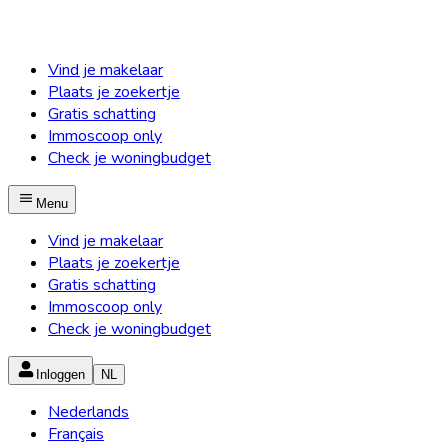
Vind je makelaar
Plaats je zoekertje
Gratis schatting
Immoscoop only
Check je woningbudget
Menu
Vind je makelaar
Plaats je zoekertje
Gratis schatting
Immoscoop only
Check je woningbudget
Inloggen
NL
Nederlands
Français