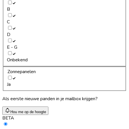
B
C
D
E - G
Onbekend
Zonnepanelen
Ja
Als eerste nieuwe panden in je mailbox krijgen?
Hou me op de hoogte
BETA