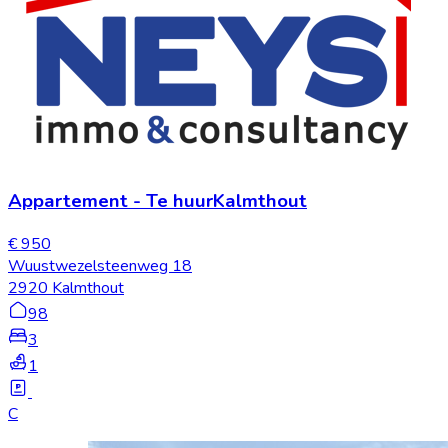
Appartement
-
Te huur
Kalmthout
€ 950
Wuustwezelsteenweg 18
2920 Kalmthout
98
3
1
C