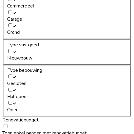
Commercieel
Garage
Grond
Type vastgoed
Nieuwbouw
Type bebouwing
Gesloten
Halfopen
Open
Renovatiebudget
Toon enkel panden met renovatiebudget