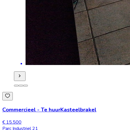
Commercieel
-
Te huur
Kasteelbrakel
€ 15.500
Parc Industriel 21