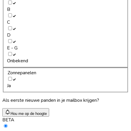
B
C
D
E - G
Onbekend
Zonnepanelen
Ja
Als eerste nieuwe panden in je mailbox krijgen?
Hou me op de hoogte
BETA