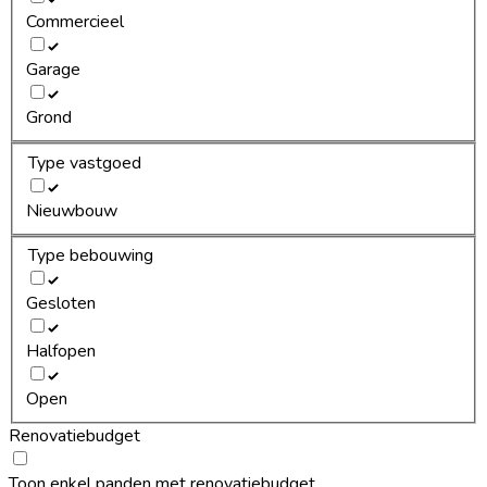
Commercieel
Garage
Grond
Type vastgoed
Nieuwbouw
Type bebouwing
Gesloten
Halfopen
Open
Renovatiebudget
Toon enkel panden met renovatiebudget