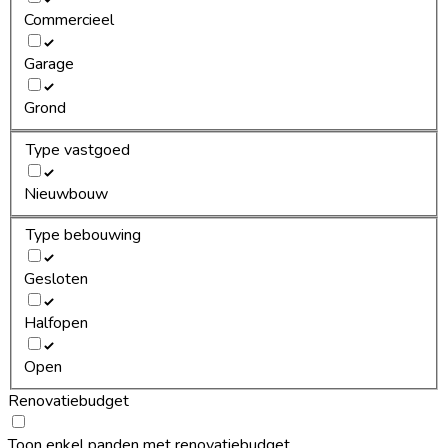
Commercieel
Garage
Grond
Type vastgoed
Nieuwbouw
Type bebouwing
Gesloten
Halfopen
Open
Renovatiebudget
Toon enkel panden met renovatiebudget