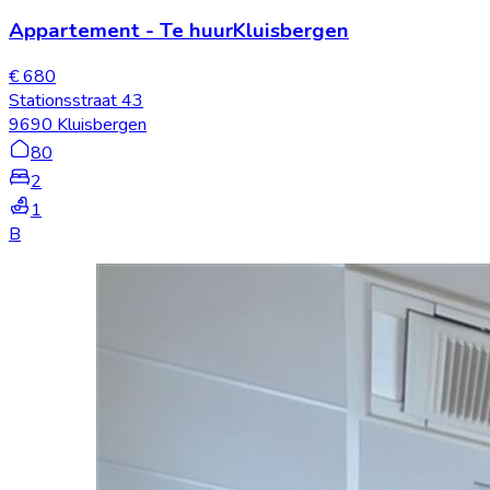
Appartement
-
Te huur
Kluisbergen
€ 680
Stationsstraat 43
9690 Kluisbergen
80
2
1
B