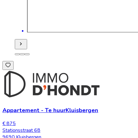
Appartement
-
Te huur
Kluisbergen
€ 875
Stationsstraat 68
9690 Kluisbergen