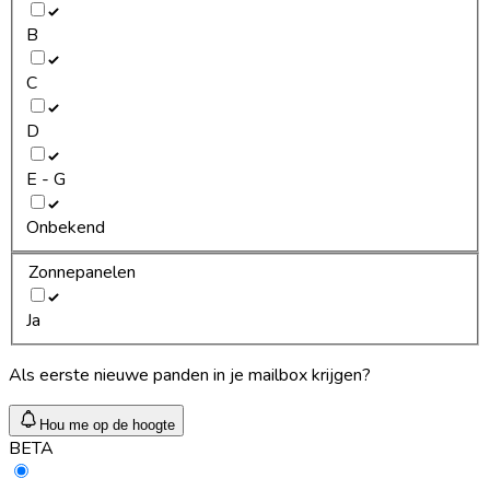
B
C
D
E - G
Onbekend
Zonnepanelen
Ja
Als eerste nieuwe panden in je mailbox krijgen?
Hou me op de hoogte
BETA