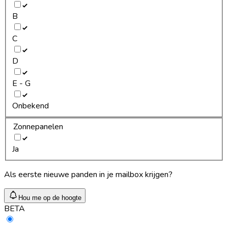
B
C
D
E - G
Onbekend
Zonnepanelen
Ja
Als eerste nieuwe panden in je mailbox krijgen?
Hou me op de hoogte
BETA