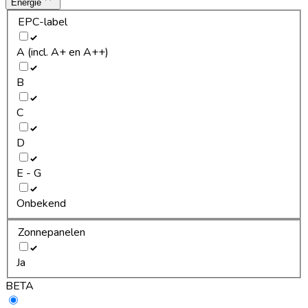
Energie
EPC-label
A (incl. A+ en A++)
B
C
D
E - G
Onbekend
Zonnepanelen
Ja
BETA