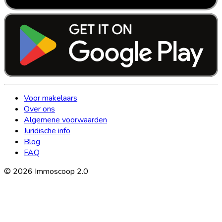
Voor makelaars
Over ons
Algemene voorwaarden
Juridische info
Blog
FAQ
©
2026
Immoscoop 2.0