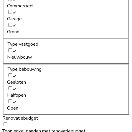
Commercieel
Garage
Grond
Type vastgoed
Nieuwbouw
Type bebouwing
Gesloten
Halfopen
Open
Renovatiebudget
Toon enkel panden met renovatiebudget