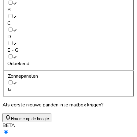
B
C
D
E - G
Onbekend
Zonnepanelen
Ja
Als eerste nieuwe panden in je mailbox krijgen?
Hou me op de hoogte
BETA