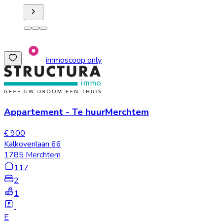
immoscoop only
Appartement
-
Te huur
Merchtem
€ 900
Kalkovenlaan 66
1785 Merchtem
117
2
1
E