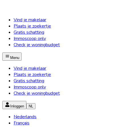
Vind je makelaar
Plaats je zoekertje
Gratis schatting
Immoscoop only
Check je woningbudget
Menu
Vind je makelaar
Plaats je zoekertje
Gratis schatting
Immoscoop only
Check je woningbudget
Inloggen
NL
Nederlands
Français