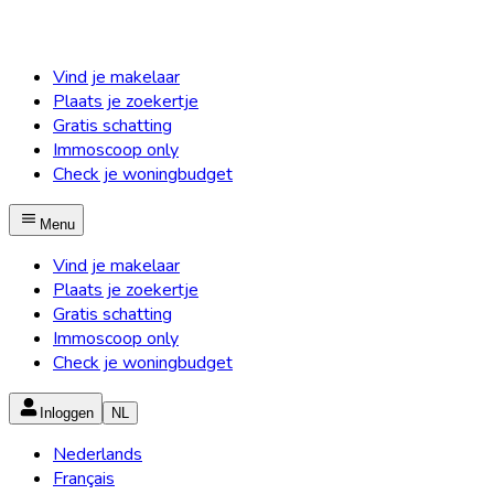
Vind je makelaar
Plaats je zoekertje
Gratis schatting
Immoscoop only
Check je woningbudget
Menu
Vind je makelaar
Plaats je zoekertje
Gratis schatting
Immoscoop only
Check je woningbudget
Inloggen
NL
Nederlands
Français