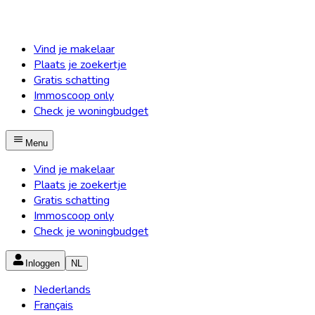
Vind je makelaar
Plaats je zoekertje
Gratis schatting
Immoscoop only
Check je woningbudget
Menu
Vind je makelaar
Plaats je zoekertje
Gratis schatting
Immoscoop only
Check je woningbudget
Inloggen
NL
Nederlands
Français