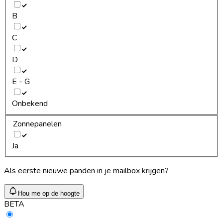
B
C
D
E - G
Onbekend
Zonnepanelen
Ja
Als eerste nieuwe panden in je mailbox krijgen?
Hou me op de hoogte
BETA