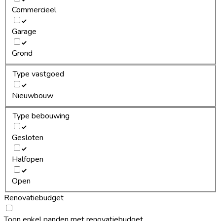
Commercieel
Garage
Grond
Type vastgoed
Nieuwbouw
Type bebouwing
Gesloten
Halfopen
Open
Renovatiebudget
Toon enkel panden met renovatiebudget