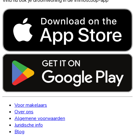
Vind nu ook je droomwoning in de Immoscoop-app
Voor makelaars
Over ons
Algemene voorwaarden
Juridische info
Blog