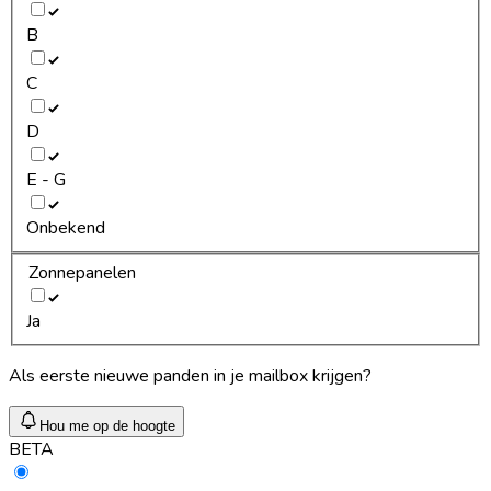
B
C
D
E - G
Onbekend
Zonnepanelen
Ja
Als eerste nieuwe panden in je mailbox krijgen?
Hou me op de hoogte
BETA