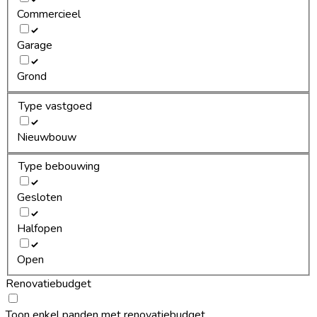
Commercieel
Garage
Grond
Type vastgoed
Nieuwbouw
Type bebouwing
Gesloten
Halfopen
Open
Renovatiebudget
Toon enkel panden met renovatiebudget