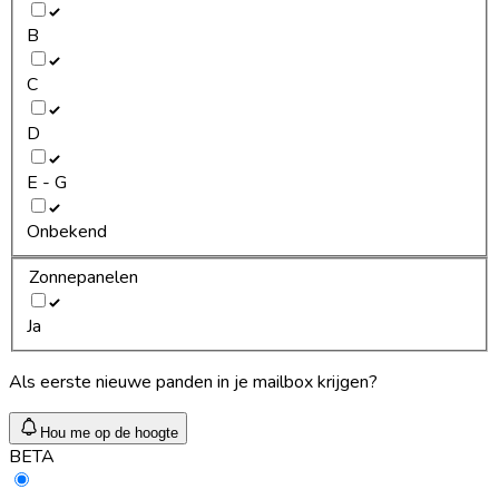
B
C
D
E - G
Onbekend
Zonnepanelen
Ja
Als eerste nieuwe panden in je mailbox krijgen?
Hou me op de hoogte
BETA