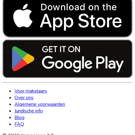
Voor makelaars
Over ons
Algemene voorwaarden
Juridische info
Blog
FAQ