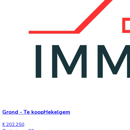
Grond
-
Te koop
Hekelgem
€ 202.250