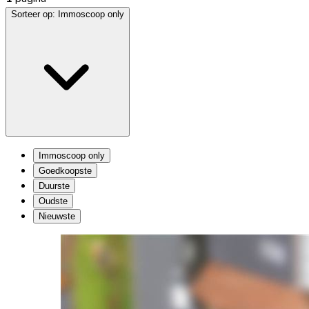
Sorteer op:
Immoscoop only
Immoscoop only
Goedkoopste
Duurste
Oudste
Nieuwste