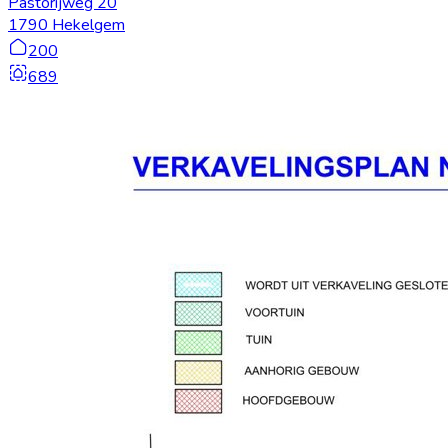
Pastorijweg 20
1790 Hekelgem
200
689