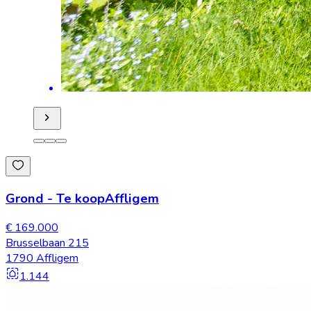
Grond
-
Te koop
Affligem
€ 169.000
Brusselbaan 215
1790 Affligem
1.144