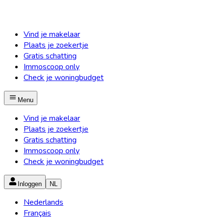
Vind je makelaar
Plaats je zoekertje
Gratis schatting
Immoscoop only
Check je woningbudget
Menu
Vind je makelaar
Plaats je zoekertje
Gratis schatting
Immoscoop only
Check je woningbudget
Inloggen
NL
Nederlands
Français