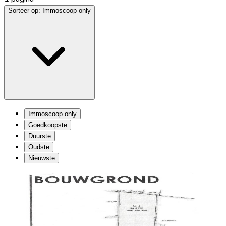
Sorteer op:
Immoscoop only
Immoscoop only
Goedkoopste
Duurste
Oudste
Nieuwste