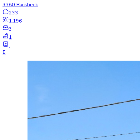
3380 Bunsbeek
233
1.196
3
1
E