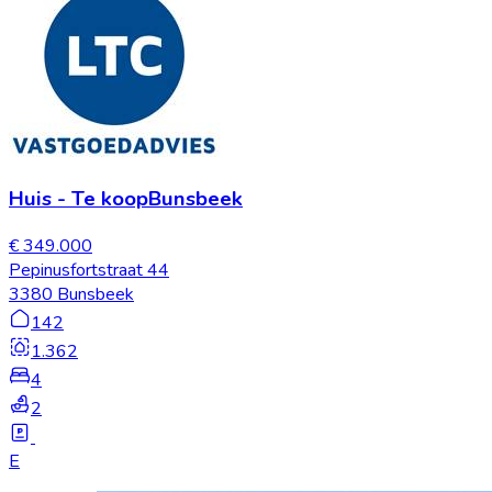
Huis
-
Te koop
Bunsbeek
€ 349.000
Pepinusfortstraat 44
3380 Bunsbeek
142
1.362
4
2
E