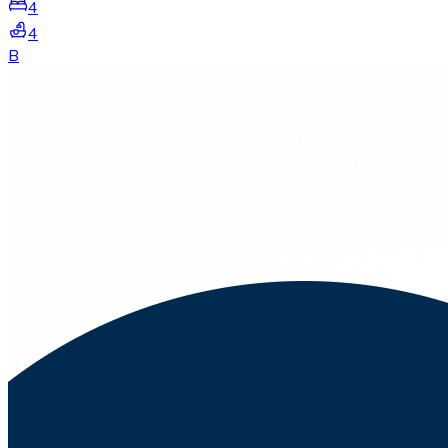
4
4
B