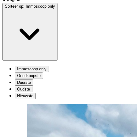
Sorteer op:
Immoscoop only
Immoscoop only
Goedkoopste
Duurste
Oudste
Nieuwste