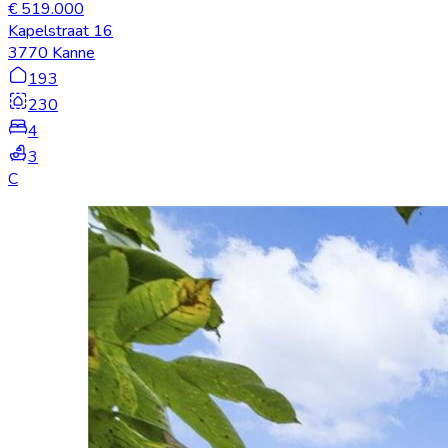
€ 519.000
Kapelstraat 16
3770 Kanne
193
230
4
3
C