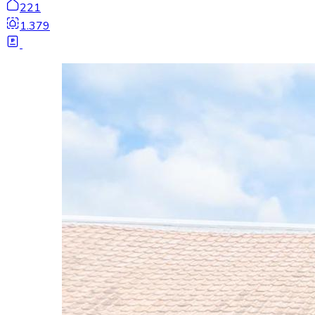
221
1.379