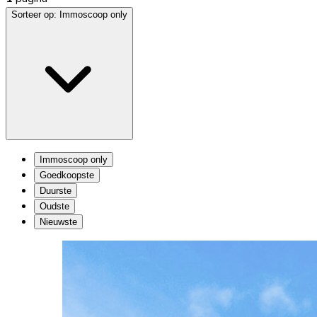
Sorteer op:
Immoscoop only
Immoscoop only
Goedkoopste
Duurste
Oudste
Nieuwste