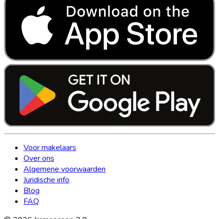
Voor makelaars
Over ons
Algemene voorwaarden
Juridische info
Blog
FAQ