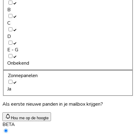
B
C
D
E - G
Onbekend
Zonnepanelen
Ja
Als eerste nieuwe panden in je mailbox krijgen?
Hou me op de hoogte
BETA