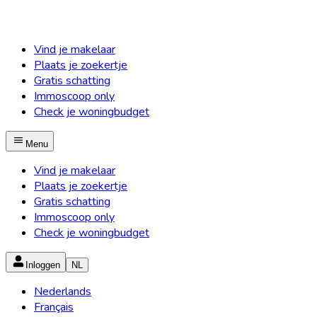
Vind je makelaar
Plaats je zoekertje
Gratis schatting
Immoscoop only
Check je woningbudget
Menu
Vind je makelaar
Plaats je zoekertje
Gratis schatting
Immoscoop only
Check je woningbudget
Inloggen
NL
Nederlands
Français