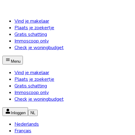
Vind je makelaar
Plaats je zoekertje
Gratis schatting
Immoscoop only
Check je woningbudget
Menu
Vind je makelaar
Plaats je zoekertje
Gratis schatting
Immoscoop only
Check je woningbudget
Inloggen
NL
Nederlands
Français