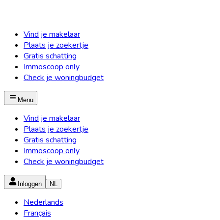
Vind je makelaar
Plaats je zoekertje
Gratis schatting
Immoscoop only
Check je woningbudget
Menu
Vind je makelaar
Plaats je zoekertje
Gratis schatting
Immoscoop only
Check je woningbudget
Inloggen
NL
Nederlands
Français